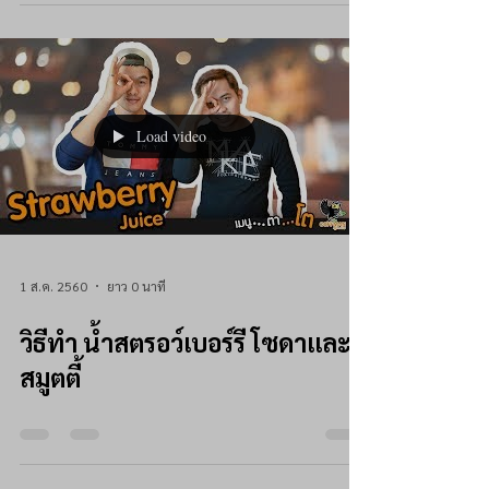
Load video
1 ส.ค. 2560
ยาว 0 นาที
วิธีทำ น้ำสตรอว์เบอร์รี โซดาและ
สมูตตี้