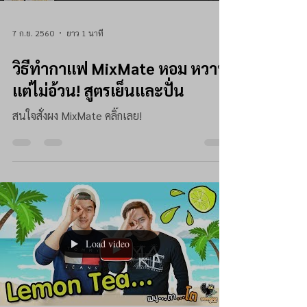
7 ก.ย. 2560
ยาว 1 นาที
วิธีทำกาแฟ MixMate หอม หวาน
แต่ไม่อ้วน! สูตรเย็นและปั่น
สนใจสั่งผง MixMate คลิ๊กเลย!
Load video