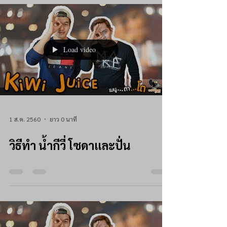
Load video
1 ส.ค. 2560
ยาว 0 นาที
วิธีทำ น้ำกีวี่ โซดาและปั่น