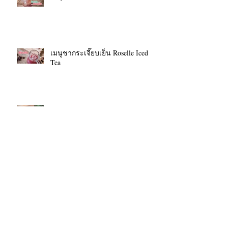
เมนูชากระเจี๊ยบเย็น Roselle Iced
Tea
เมนู Coffee Lime Stevia Soda
เมนู Capfee ซี้ปึก! เย็น
เมนู Black Coffee ซี้ปึก! เย็น