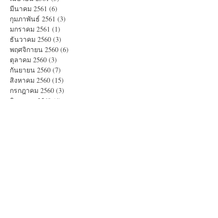
มีนาคม 2561
(6)
6 กระทู้
กุมภาพันธ์ 2561
(3)
3 กระทู้
มกราคม 2561
(1)
1 กระทู้
ธันวาคม 2560
(3)
3 กระทู้
พฤศจิกายน 2560
(6)
6 กระทู้
ตุลาคม 2560
(3)
3 กระทู้
กันยายน 2560
(7)
7 กระทู้
สิงหาคม 2560
(15)
15 กระทู้
กรกฎาคม 2560
(3)
3 กระทู้
มิถุนายน 2560
(4)
4 กระทู้
พฤษภาคม 2560
(14)
14 กระทู้
Search By Tags
Americano
Blue Coffee
Brownie
Corn Flakes
Cup Cake หน้านิ่ม
Daifuku Strawberry Red Bean
Dorayaki
Double Choco Banana
Drip Coffee
Fruit Punch
Jelly Fruit
Lime Blue Soda
Long black
Matcha Blue Curacao
Milky Vanilla
Peaberry
Pomona Syrup
Rose Tea
RoseCappuccino
Salad
Strawberry Red Tea Sparkling
Tea Rose