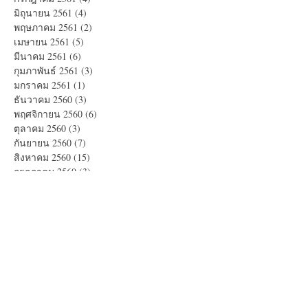
มิถุนายน 2561
(4)
4 กระทู้
พฤษภาคม 2561
(2)
2 กระทู้
เมษายน 2561
(5)
5 กระทู้
มีนาคม 2561
(6)
6 กระทู้
กุมภาพันธ์ 2561
(3)
3 กระทู้
มกราคม 2561
(1)
1 กระทู้
ธันวาคม 2560
(3)
3 กระทู้
พฤศจิกายน 2560
(6)
6 กระทู้
ตุลาคม 2560
(3)
3 กระทู้
กันยายน 2560
(7)
7 กระทู้
สิงหาคม 2560
(15)
15 กระทู้
กรกฎาคม 2560
(3)
3 กระทู้
มิถุนายน 2560
(4)
4 กระทู้
พฤษภาคม 2560
(14)
14 กระทู้
Search By Tags
Americano
Blue Coffee
Brownie
Corn Flakes
Cup Cake หน้านิ่ม
Daifuku Strawberry Red Bean
Dorayaki
Double Choco Banana
Drip Coffee
Fruit Punch
Jelly Fruit
Lime Blue Soda
Long black