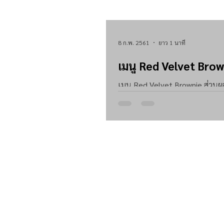
8 ก.พ. 2561
ยาว 1 นาที
เมนู Red Velvet Bro
เมนู Red Velvet Brownie ส่วนผสมสีแดง ( Red Velvet Browni
ทราย 180 ก. 3. ผงโกโก้ คอฟแมน 