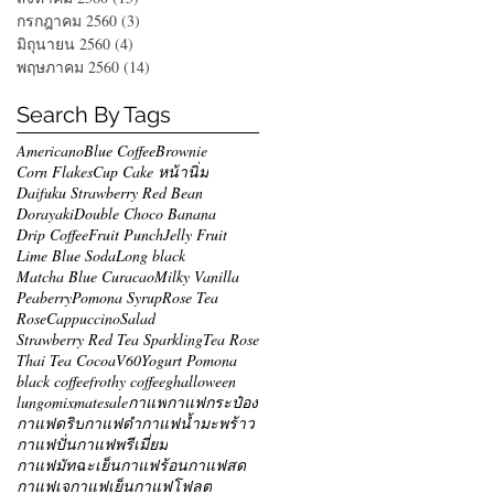
กรกฎาคม 2560
(3)
3 กระทู้
มิถุนายน 2560
(4)
4 กระทู้
พฤษภาคม 2560
(14)
14 กระทู้
Search By Tags
Americano
Blue Coffee
Brownie
Corn Flakes
Cup Cake หน้านิ่ม
Daifuku Strawberry Red Bean
Dorayaki
Double Choco Banana
Drip Coffee
Fruit Punch
Jelly Fruit
Lime Blue Soda
Long black
Matcha Blue Curacao
Milky Vanilla
Peaberry
Pomona Syrup
Rose Tea
RoseCappuccino
Salad
Strawberry Red Tea Sparkling
Tea Rose
Thai Tea Cocoa
V60
Yogurt Pomona
black coffee
frothy coffee
g
halloween
lungo
mixmate
sale
กาแฟ
กาแฟกระป๋อง
กาแฟดริป
กาแฟดำ
กาแฟน้ำมะพร้าว
กาแฟปั่น
กาแฟพรีเมี่ยม
กาแฟมัทฉะเย็น
กาแฟร้อน
กาแฟสด
กาแฟเจ
กาแฟเย็น
กาแฟโฟลต