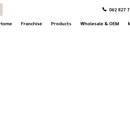
062 827 
Home
Franchise
Products
Wholesale & OEM