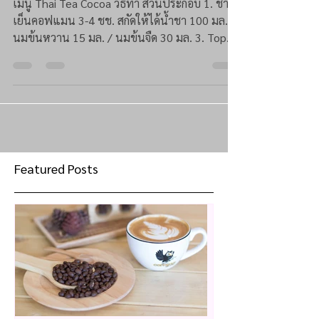
เมนู Thai Tea Cocoa วิธีทำ ส่วนประกอบ 1. ชา
เย็นคอฟแมน 3-4 ชช. สกัดให้ได้น้ำชา 100 มล. 2.
นมข้นหวาน 15 มล. / นมข้นจืด 30 มล. 3. Top...
Featured Posts