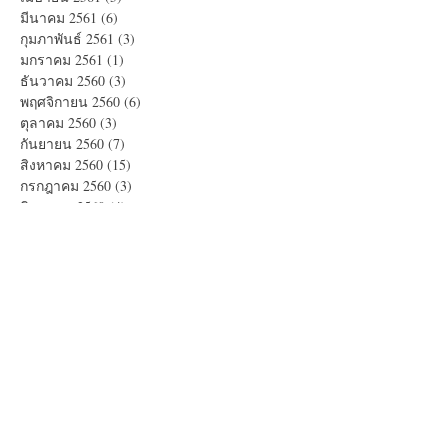
มีนาคม 2561
(6)
6 กระทู้
กุมภาพันธ์ 2561
(3)
3 กระทู้
มกราคม 2561
(1)
1 กระทู้
ธันวาคม 2560
(3)
3 กระทู้
พฤศจิกายน 2560
(6)
6 กระทู้
ตุลาคม 2560
(3)
3 กระทู้
กันยายน 2560
(7)
7 กระทู้
สิงหาคม 2560
(15)
15 กระทู้
กรกฎาคม 2560
(3)
3 กระทู้
มิถุนายน 2560
(4)
4 กระทู้
พฤษภาคม 2560
(14)
14 กระทู้
Search By Tags
Americano
Blue Coffee
Brownie
Corn Flakes
Cup Cake หน้านิ่ม
Daifuku Strawberry Red Bean
Dorayaki
Double Choco Banana
Drip Coffee
Fruit Punch
Jelly Fruit
Lime Blue Soda
Long black
Matcha Blue Curacao
Milky Vanilla
Peaberry
Pomona Syrup
Rose Tea
RoseCappuccino
Salad
Strawberry Red Tea Sparkling
Tea Rose