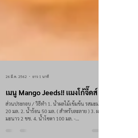
26 มี.ค. 2562
ยาว 1 นาที
เมนู Mango Jeeds!! แมงโก้จี๊ดส์
ส่วนประกอบ / วิธีทำ 1. น้ำผลไม้เข้มข้น รสมะม่วง
20 มล. 2. น้ำร้อน 50 มล. ( สำหรับละลาย ) 3. ผง
มะนาว 2 ชช. 4. น้ำโซดา 100 มล. -...