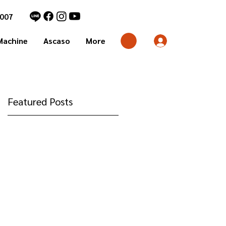
7007
Machine
Ascaso
More
Featured Posts