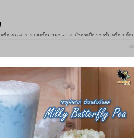
น
ส่วนประกอบ 1. น้ำกาแฟ 1 shot หรือ 30 ml. 2. นมสดร้อน 150 ml. 3. น้ำตาลปึก 10 กรัม หรือ 2 ช้