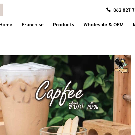
062 827 
Home
Franchise
Products
Wholesale & OEM