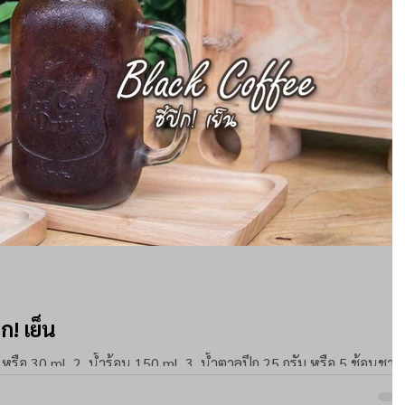
ก! เย็น