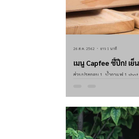
26 ส.ค. 2562
ยาว 1 นาที
เมนู Capfee ซี้ปึก! เย็
ส่วนประกอบ 1. น้ำกาแฟ 1 shot หรือ 30 ml. 2. นมสดร้อน 150 มล. 3. น้ำตาลปึก 25 กรัม หรือ 5 ช้อนชา
- เติมน้ำแข็ง พร้อมเสิร์ฟ