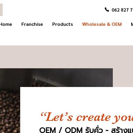
062 827 
Home
Franchise
Products
Wholesale & OEM
“Let’s create y
OEM / ODM รับคั่ว - สร้าง