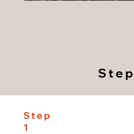
Step
Step
1