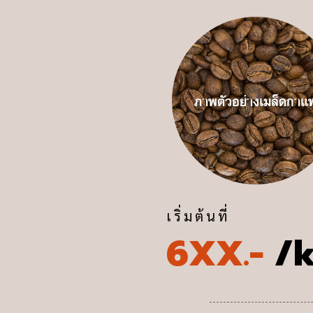
ภาพตัวอย่างเมล็ดกาแ
เริ่มต้นที่
6XX.-
/k