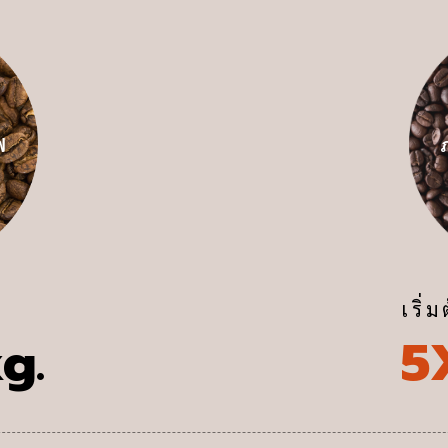
ฟ
เริ่ม
g.
5