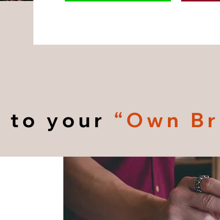
 to your
“Own Br