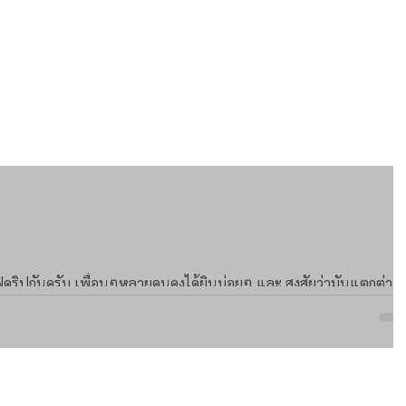
แฟดริปกันครับ เพื่อนๆหลายคนคงได้ยินบ่อยๆ และ สงสัยว่ามันแตกต่าง
ีคำตอบมาให้!...