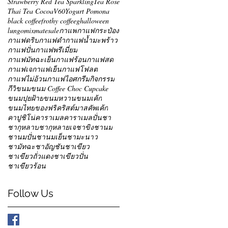
Strawberry Red Tea Sparkling
Tea Rose
Thai Tea Cocoa
V60
Yogurt Pomona
black coffee
frothy coffee
g
halloween
lungo
mixmate
sale
กาแฟ
กาแฟกระป๋อง
กาแฟดริป
กาแฟดำ
กาแฟน้ำมะพร้าว
กาแฟปั่น
กาแฟพรีเมี่ยม
กาแฟมัทฉะเย็น
กาแฟร้อน
กาแฟสด
กาแฟเจ
กาแฟเย็น
กาแฟโฟลต
กาแฟไม่อ้วน
กาแฟไอศกรีม
กิจกรรม
กีวี่
ขนม
ขนม Coffee Choc Cupcake
ขนมปุยฝ้าย
ขนมหวาน
ขนมเค้ก
ขนมไทย
ของฟรี
คริสต์มาส
คัพเค้ก
คาปูชิโน่
คาราเมล
คาราเมลปั่น
ชา
ชากุหลาบ
ชากุหลายเจ
ชาขิง
ชานม
ชานมปั่น
ชานมเย็น
ชามะนาว
ชามัทฉะ
ชาอัญชัน
ชาเขียว
ชาเขียวถั่วแดง
ชาเขียวปั่น
ชาเขียวร้อน
Follow Us