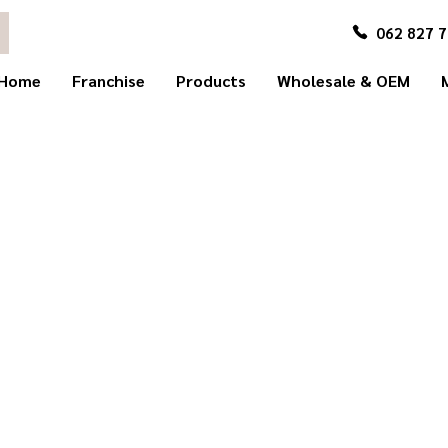
062 827 
Home
Franchise
Products
Wholesale & OEM