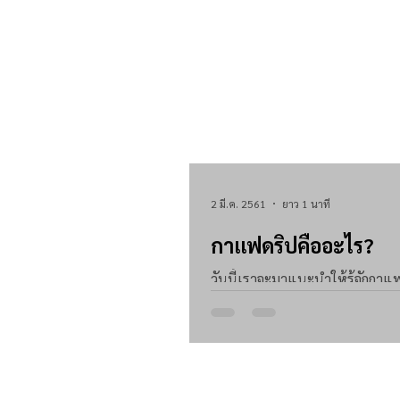
2 มี.ค. 2561
ยาว 1 นาที
กาแฟดริปคืออะไร?
วันนี้เราจะมาแนะนำให้รู้จักกา
จากกาแฟทั่วไปอย่างไร วันนี้เราม