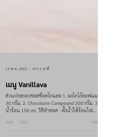
13 พ.ค. 2562
ยาว 1 นาที
เมนู Vanillava
ส่วนประกอบซอสช็อคโกแลต 1. ผงโกโก้คอฟแมน
30 กรัม. 2. Chocolate Compound 200 กรัม. 3.
น้ำร้อน 150 ml. วิธีทำซอส - ตั้งน้ำให้ร้อนไฟ
อ่อน...