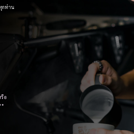
ทุกท่าน
รือ
**