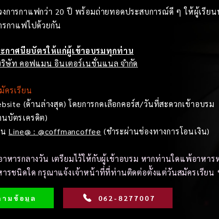
การกาแฟกว่า 20 ปี พร้อมถ่ายทอดประสบการณ์ดี ๆ ให้ผู้เรียน
การกาแฟไปด้วยกัน
ะกาศนียบัตรให้แก่ผู้เข้าอบรมทุกท่าน
ริษัท คอฟแมน อินเตอร์เนชั่นแนล จำกัด
มัครเรียน
bsite (ด้านล่างสุด) โดยการกดเลือกคอร์ส/วันที่สะดวกเข้าอบรม
านบัตรเครดิต)
่าน
Line@ : @coffmancoffee
(ชำระผ่านช่องทางการโอนเงิน)
ีอาหารกลางวัน เตรียมไว้ให้กับผู้เข้าอบรม หากท่านใดแพ้อาหารห
ารชนิดใด กรุณาแจ้งเจ้าหน้าที่ที่ท่านติดต่อตั้งแต่วันสมัครเรียน 
ามข้อมูล
062-8277007