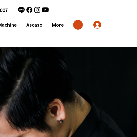
7007
Machine
Ascaso
More