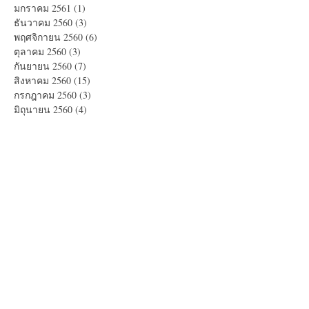
มกราคม 2561
(1)
1 กระทู้
ธันวาคม 2560
(3)
3 กระทู้
พฤศจิกายน 2560
(6)
6 กระทู้
ตุลาคม 2560
(3)
3 กระทู้
กันยายน 2560
(7)
7 กระทู้
สิงหาคม 2560
(15)
15 กระทู้
กรกฎาคม 2560
(3)
3 กระทู้
มิถุนายน 2560
(4)
4 กระทู้
พฤษภาคม 2560
(14)
14 กระทู้
Search By Tags
Americano
Blue Coffee
Brownie
Corn Flakes
Cup Cake หน้านิ่ม
Daifuku Strawberry Red Bean
Dorayaki
Double Choco Banana
Drip Coffee
Fruit Punch
Jelly Fruit
Lime Blue Soda
Long black
Matcha Blue Curacao
Milky Vanilla
Peaberry
Pomona Syrup
Rose Tea
RoseCappuccino
Salad
Strawberry Red Tea Sparkling
Tea Rose
Thai Tea Cocoa
V60
Yogurt Pomona
black coffee
frothy coffee
g
halloween
lungo
mixmate
sale
กาแฟ
กาแฟกระป๋อง
กาแฟดริป
กาแฟดำ