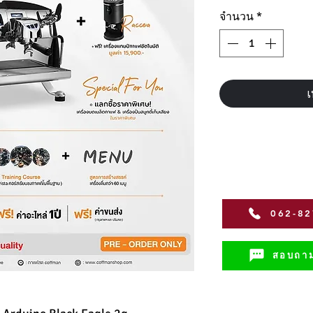
จำนวน
*
เ
062-8
สอบถาม