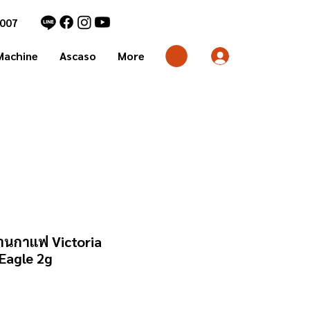
7007
Machine
Ascaso
More
้านกาแฟ Victoria
Eagle 2g