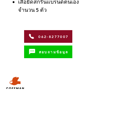
เสื้อยืดสกรีนแบรนด์ตนเอง
จำนวน 5 ตัว
062-8277007
สอบถามข้อมูล
Address
Coffman International Co.,Ltd.
15/96 วิภาวดีรังสิตซอย 56 ถนน วิภาวดี-
รังสิต
แขวงตลาดบางเขน เขตหลักสี่