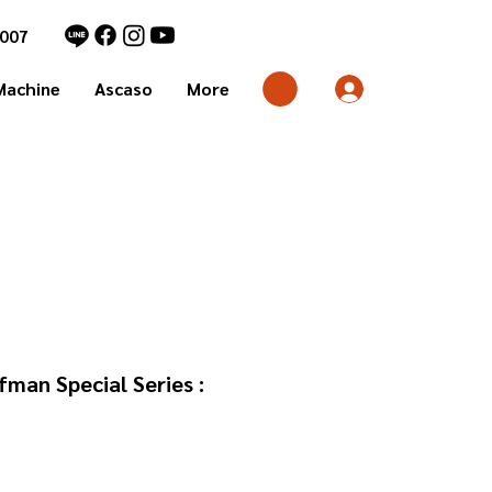
7007
Machine
Ascaso
More
man Special Series :
า