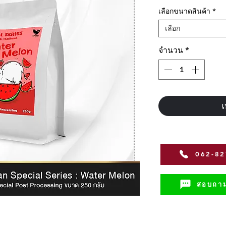
เลือกขนาดสินค้า
*
เลือก
จำนวน
*
เ
062-8
สอบถาม