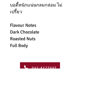
บอดี้หนักแน่นกลมกล่อม ไม่
เปรี้ยว
Flavour Notes
Dark Chocolate
Roasted Nuts
Full Body
062-8277007
สอบถามข้อมูล