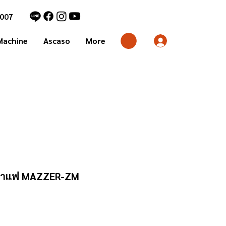
7007
Machine
Ascaso
More
็ดกาแฟ MAZZER-ZM
ราคา