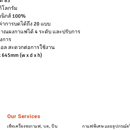
าด 83
ิโลกรัม
อนิกส์ 100%
ค่าการบดได้ถึง 20 แบบ
ิมาณผงกาแฟได้ 4 ระดับ และปรับการ
องการ
ตอล สะดวกต่อการใช้งาน
645mm (w x d x h)
Our Services
เซ็ทเครื่องชงกาแฟ, บด, ปั่น
กาแฟพิเศษ และอุปกรณ์ด