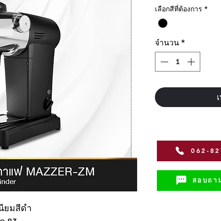
เลือกสีที่ต้องการ
*
จำนวน
*
เ
062-8
สอบถาม
เนียมสีดำ