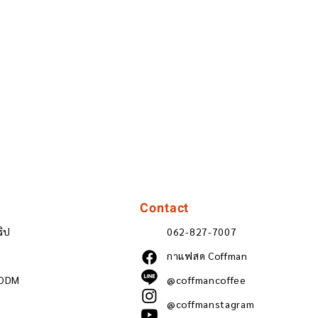
Contact
ริป
062-827-7007
กาแฟสด Coffman
 ODM
@coffmancoffee
@coffmanstagram