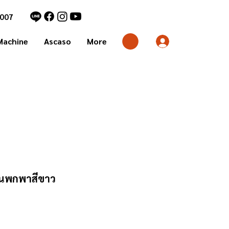
7007
Machine
Ascaso
More
มุนพกพาสีขาว
คา