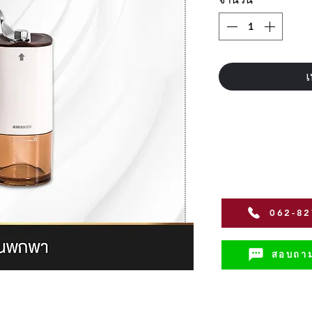
เ
062-8
สอบถาม