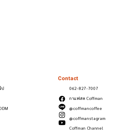
Contact
ริป
062-827-7007
กาแฟสด Coffman
 ODM
@coffmancoffee
@coffmanstagram
Coffman Channel