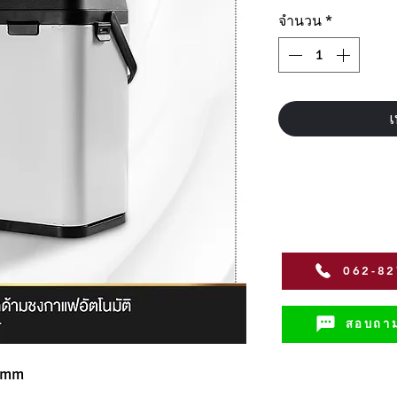
จำนวน
*
เ
062-8
สอบถาม
 mm