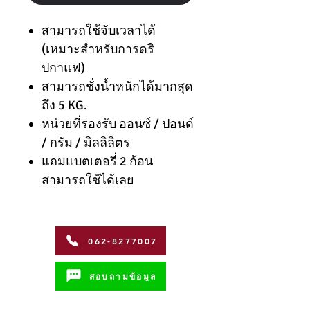
สามารถใช้จับเวลาได้
(เหมาะสำหรับการดริ
ปกาแฟ)
สามารถชั่งน้ำหนักได้มากสุด
ถึง 5 KG.
หน่วยที่รองรับ ออนซ์ / ปอนด์
/ กรัม / มิลลิลิตร
แถมแบตเตอรี่ 2 ก้อน
สามารถใช้ได้เลย
062-8277007
สอบถามข้อมูล