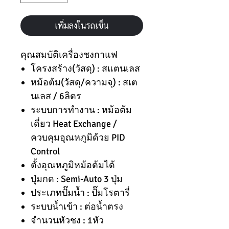
เพิ่มลงในรถเข็น
คุณสมบัติเครื่องชงกาแฟ
โครงสร้าง(วัสดุ) : สแตนเลส
หม้อต้ม(วัสดุ/ความจุ) : สเต
นเลส / 6ลิตร
ระบบการทำงาน : หม้อต้ม
เดี่ยว Heat Exchange /
ควบคุมอุณหภูมิด้วย PID
Control
ตั้งอุณหภูมิหม้อต้มได้
ปุุ่มกด : Semi-Auto 3 ปุ่ม
ประเภทปั๊มน้ำ : ปั๊มโรตารี่
ระบบน้ำเข้า : ต่อน้ำตรง
จำนวนหัวชง : 1หัว