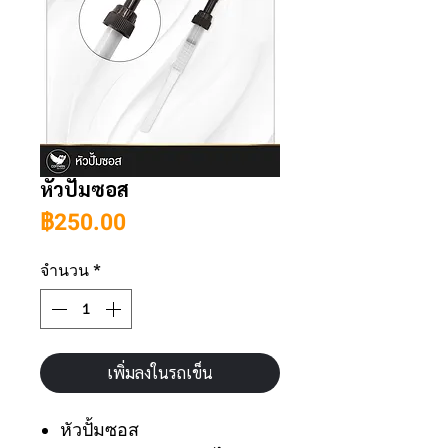
หัวปั้มซอส
ราคา
฿250.00
จำนวน
*
เพิ่มลงในรถเข็น
หัวปั้มซอส