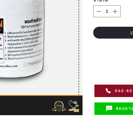
เ
062-8
สอบถาม