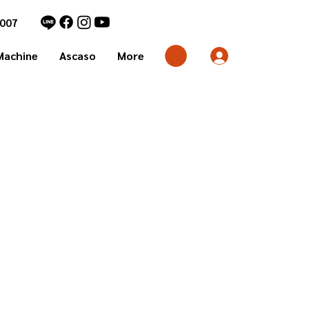
7007
Machine
Ascaso
More
า