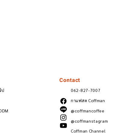
Contact
ริป
062-827-7007
กาแฟสด Coffman
 ODM
@coffmancoffee
@coffmanstagram
Coffman Channel