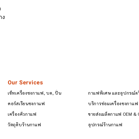
ง
าง
Our Services
เซ็ทเครื่องชงกาแฟ, บด, ปั่น
กาแฟพิเศษ และอุปกรณ์ด
คอร์สเรียนชงกาแฟ
บริการซ่อมเครื่องชงกาแฟ
เครื่องคั่วกาแฟ
ขายส่งเมล็ดกาแฟ OEM &
วัตถุดิบร้านกาแฟ
อุปกรณ์ร้านกาแฟ