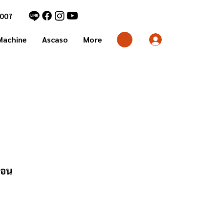
7007
Machine
Ascaso
More
่อน
า