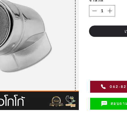
เ
062-8
สอบถาม