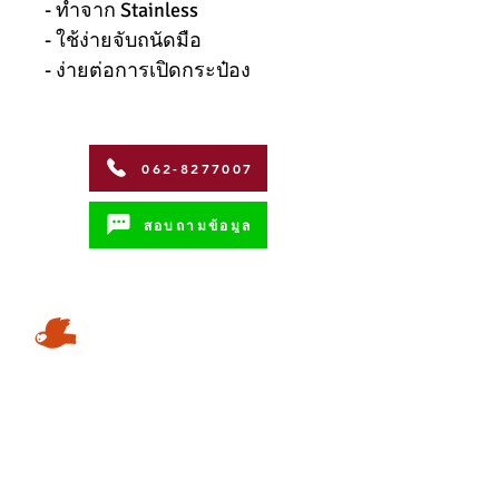
- ทำจาก Stainless
- ใช้ง่ายจับถนัดมือ
- ง่ายต่อการเปิดกระป๋อง
062-8277007
สอบถามข้อมูล
Address
Coffman International Co.,Ltd.
15/96 วิภาวดีรังสิตซอย 56 ถนน วิภาวดี-
รังสิต