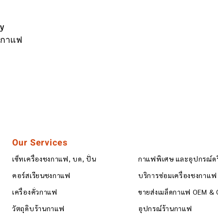
y
านกาแฟ
Our Services
เซ็ทเครื่องชงกาแฟ, บด, ปั่น
กาแฟพิเศษ และอุปกรณ์ด
คอร์สเรียนชงกาแฟ
บริการซ่อมเครื่องชงกาแฟ
เครื่องคั่วกาแฟ
ขายส่งเมล็ดกาแฟ OEM &
วัตถุดิบร้านกาแฟ
อุปกรณ์ร้านกาแฟ