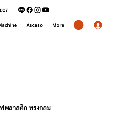
7007
Machine
Ascaso
More
แฟพลาสติก ทรงกลม
คา