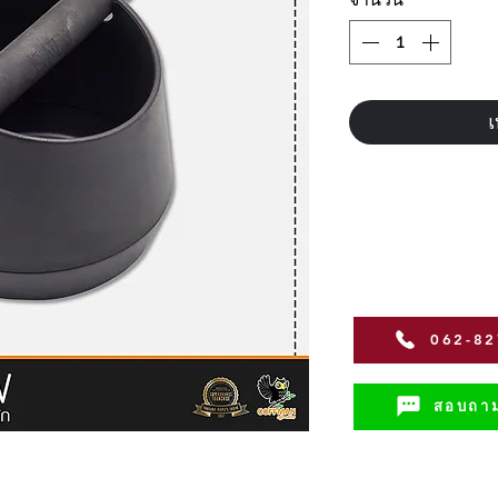
เ
062-8
สอบถาม