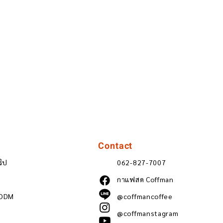
Contact
ริป
062-827-7007
กาแฟสด Coffman
 ODM
@coffmancoffee
@coffmanstagram