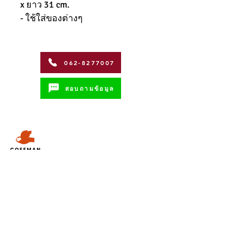
x ยาว 31 cm.
- ใช้ใส่ของต่างๆ
062-8277007
สอบถามข้อมูล
Address
Coffman International Co.,Ltd.
15/96 วิภาวดีรังสิตซอย 56 ถนน วิภาวดี-
รังสิต
แขวงตลาดบางเขน เขตหลักสี่