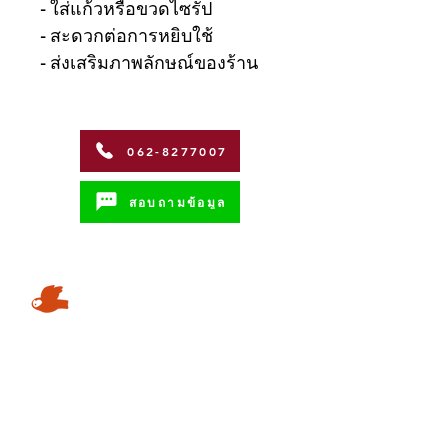
- ใส่แก้วหรือขวดไซรัป
- สะดวกต่อการหยิบใช้
- ส่งเสริมภาพลักษณ์ของร้าน
062-8277007
สอบถามข้อมูล
Address
Coffman International Co.,Ltd.
15/96 วิภาวดีรังสิตซอย 56 ถนน วิภาวดี-
รังสิต