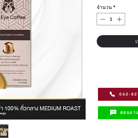
จำนวน
*
เ
062-8
สอบถาม