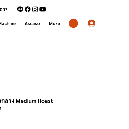
7007
Machine
Ascaso
More
วกลาง Medium Roast
e
า