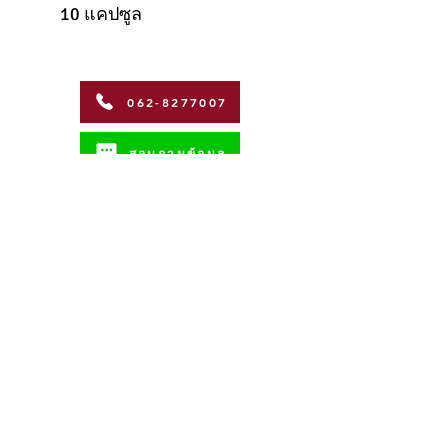
10 แคปซูล
062-8277007
สอบถามข้อมูล
Address
Coffman International Co.,Ltd.
15/96 วิภาวดีรังสิตซอย 56 ถนน วิภาวดี-
รังสิต
แขวงตลาดบางเขน เขตหลักสี่