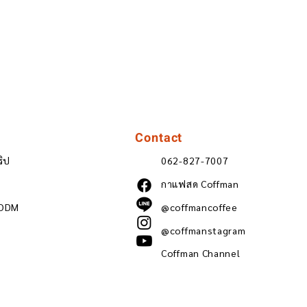
Contact
ริป
062-827-7007
กาแฟสด Coffman
 ODM
@coffmancoffee
@coffmanstagram
Coffman Channel