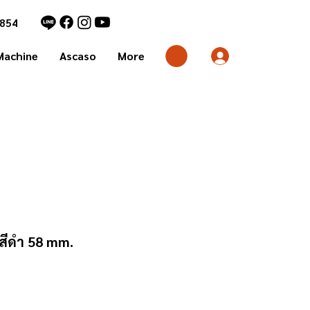
1854
Machine
Ascaso
More
 สีดำ 58 mm.
rice