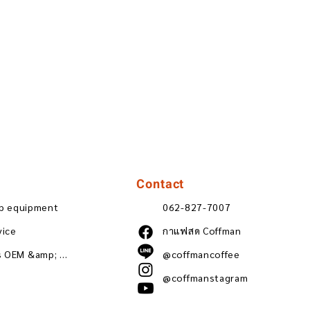
Contact
ip equipment
062-827-7007
vice
กาแฟสด Coffman
Wholesale coffee beans OEM &amp; ODM
@coffmancoffee
@coffmanstagram