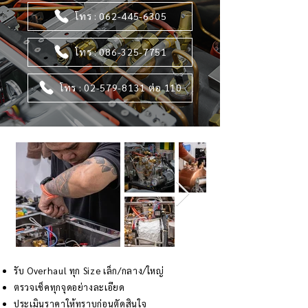
โทร : 062-445-6305
โทร : 086-325-7751
โทร : 02-579-8131 ต่อ 110
รับ Overhaul ทุก Size เล็ก/กลาง/ใหญ่
ตรวจเช็คทุกจุดอย่างละเอียด
ประเมินราคาให้ทราบก่อนตัดสินใจ