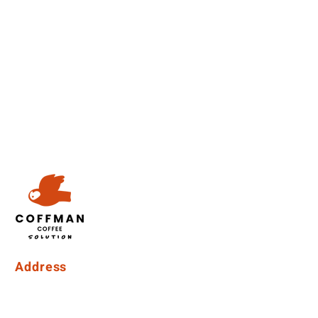
Address
Coffman International Co.,Ltd.
15/96 Vibhavadi Rangsit Soi 56, Vibhavadi-Rangsit Road