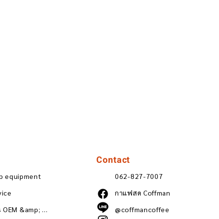
Contact
ip equipment
062-827-7007
vice
กาแฟสด Coffman
Wholesale coffee beans OEM &amp; ODM
@coffmancoffee