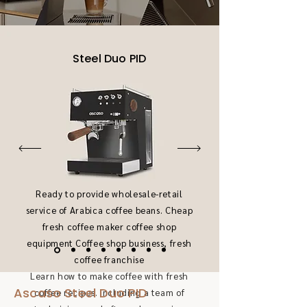
Steel Duo PID
Ready to provide wholesale-retail
service of Arabica coffee beans. Cheap
fresh coffee maker coffee shop
equipment Coffee shop business, fresh
coffee franchise
Learn how to make coffee with fresh
Ascaso Steel Duo PID
coffee recipes. Including a team of