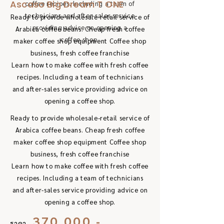
Ascaso Big Dream T ONE
coffee recipes. Including a team of
technicians and after-sales service
Ready to provide wholesale-retail service of
providing advice on opening a
Arabica coffee beans. Cheap fresh coffee
coffee shop.
maker coffee shop equipment Coffee shop
business, fresh coffee franchise
Learn how to make coffee with fresh coffee
recipes. Including a team of technicians
and after-sales service providing advice on
opening a coffee shop.
Ready to provide wholesale-retail service of
Arabica coffee beans. Cheap fresh coffee
maker coffee shop equipment Coffee shop
business, fresh coffee franchise
Learn how to make coffee with fresh coffee
recipes. Including a team of technicians
and after-sales service providing advice on
opening a coffee shop.
370,000.-
ราคา