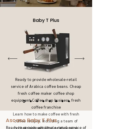
Baby T Plus
Ready to provide wholesale-retail
service of Arabica coffee beans. Cheap
fresh coffee maker coffee shop
equipment Coffee shop business, fresh
coffee franchise
Learn how to make coffee with fresh
Ascaso Baby T Plus
coffee recipes. Including a team of
Ready to provide wholesale-retail service of
technicians and after-sales service