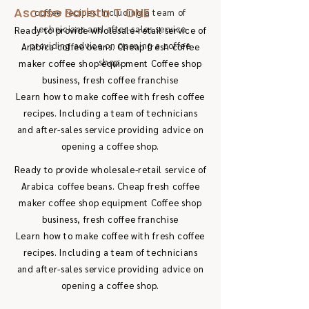
Ascaso Barista T ONE
coffee recipes. Including a team of
technicians and after-sales service
Ready to provide wholesale-retail service of
providing advice on opening a coffee
Arabica coffee beans. Cheap fresh coffee
shop.
maker coffee shop equipment Coffee shop
business, fresh coffee franchise
Learn how to make coffee with fresh coffee
recipes. Including a team of technicians
and after-sales service providing advice on
opening a coffee shop.
Ready to provide wholesale-retail service of
Arabica coffee beans. Cheap fresh coffee
maker coffee shop equipment Coffee shop
business, fresh coffee franchise
Learn how to make coffee with fresh coffee
recipes. Including a team of technicians
and after-sales service providing advice on
opening a coffee shop.