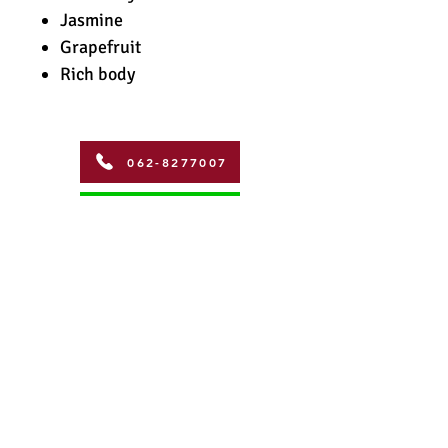
Jasmine
Grapefruit
Rich body
062-8277007
สอบถามข้อมูล
Address
Coffman International Co.,Ltd.
15/96 Vibhavadi Rangsit Soi 56,