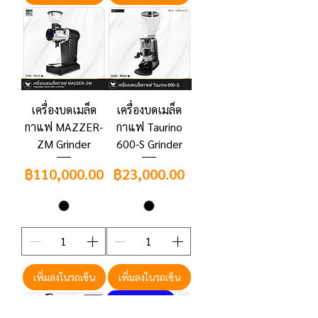
เครื่องบดเมล็ด
เครื่องบดเมล็ด
กาแฟ MAZZER-
กาแฟ Taurino
ZM Grinder
600-S Grinder
ราคา
ราคา
฿110,000.00
฿23,000.00
เพิ่มลงในรถเข็น
เพิ่มลงในรถเข็น
Pre Order Only