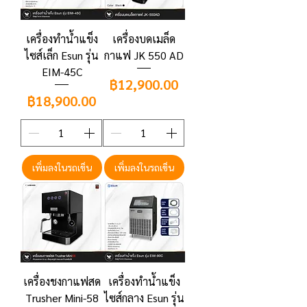
เครื่องทำน้ำแข็ง
เครื่องบดเมล็ด
ไซส์เล็ก Esun รุ่น
กาแฟ JK 550 AD
EIM-45C
ราคา
฿12,900.00
ราคา
฿18,900.00
เพิ่มลงในรถเข็น
เพิ่มลงในรถเข็น
เครื่องชงกาแฟสด
เครื่องทำน้ำแข็ง
Trusher Mini-58
ไซส์กลาง Esun รุ่น