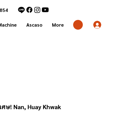
1854
Machine
Ascaso
More
ิเศษ! Nan, Huay Khwak
rice