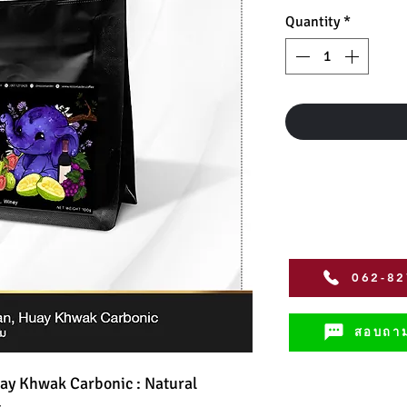
Quantity
*
062-8
สอบถาม
ay Khwak Carbonic : Natural