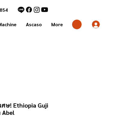
1854
Machine
Ascaso
More
เศษ! Ethiopia Guji
 Abel
rice