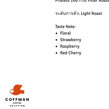
Process 100 กรัม Filter Roas
ระดับการคั่ว: Light Roast
Taste Note:
Floral
Strawberry
Raspberry
Red Cherry