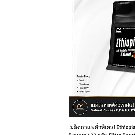
เมล็ดกาแฟคั่วพิเศษ! Ethiopi