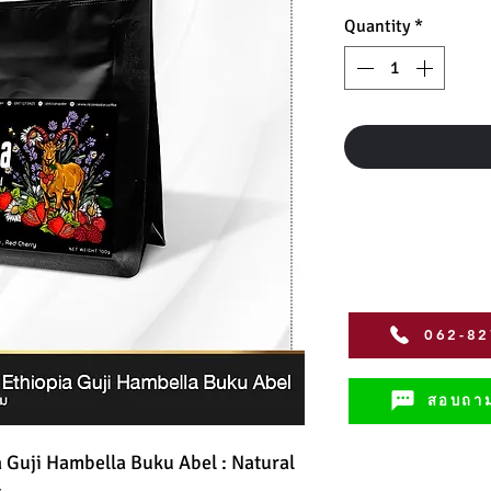
Quantity
*
062-8
สอบถาม
a Guji Hambella Buku Abel : Natural