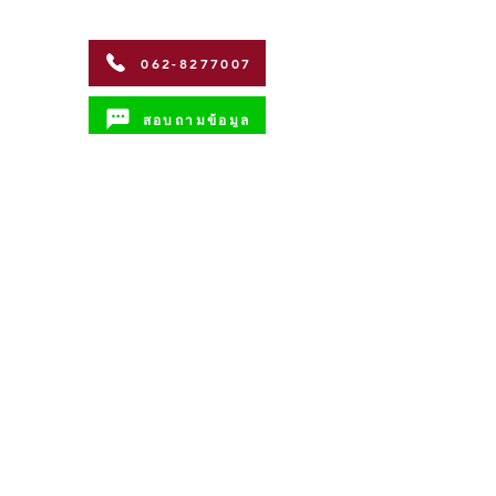
062-8277007
สอบถามข้อมูล
Address
Coffman International Co.,Ltd.
15/96 Vibhavadi Rangsit Soi 56,
Vibhavadi-Rangsit Road
Talat Bang Khen Subdistrict, Lak Si
District, Bangkok 10210
Contact