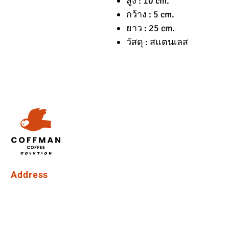
สูง : 10 cm.
กว้าง : 5 cm.
ยาว : 25 cm.
วัสดุ : สแตนเลส
Address
Coffman International Co.,Ltd.
15/96 Vibhavadi Rangsit Soi 56, Vibhavadi-Rangsit Road
Talat Bang Khen Subdistrict, Lak Si District, Bangkok