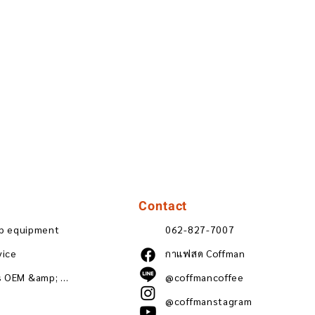
Contact
ip equipment
062-827-7007
vice
กาแฟสด Coffman
Wholesale coffee beans OEM &amp; ODM
@coffmancoffee
@coffmanstagram