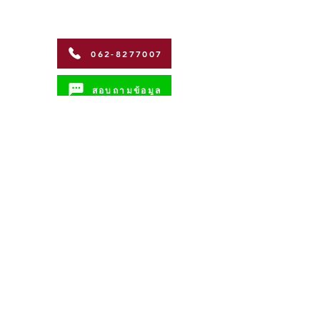
062-8277007
สอบถามข้อมูล
Address
Coffman International Co.,Ltd.
15/96 Vibhavadi Rangsit Soi 56,
Vibhavadi-Rangsit Road
Talat Bang Khen Subdistrict, Lak Si
District, Bangkok 10210