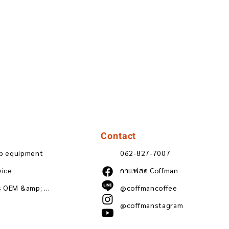
Contact
ip equipment
062-827-7007
vice
กาแฟสด Coffman
Wholesale coffee beans OEM &amp; ODM
@coffmancoffee
@coffmanstagram