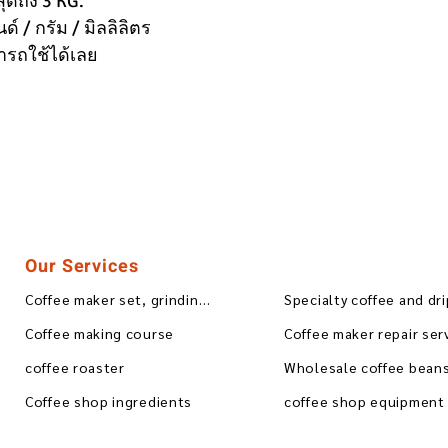
ุดถึง 3 KG.
ด์ / กรัม / มิลลิลิตร
ารถใช้ได้เลย
Our Services
Coffee maker set, grinding, blending
Specialty coffee and dr
Coffee making course
Coffee maker repair ser
coffee roaster
Coffee shop ingredients
coffee shop equipment