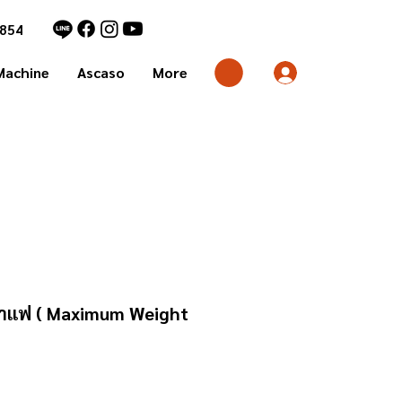
1854
Machine
Ascaso
More
็ดกาแฟ ( Maximum Weight
rice