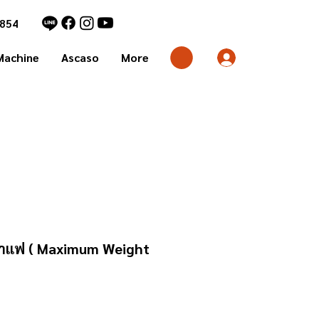
1854
Machine
Ascaso
More
็ดกาแฟ ( Maximum Weight
rice