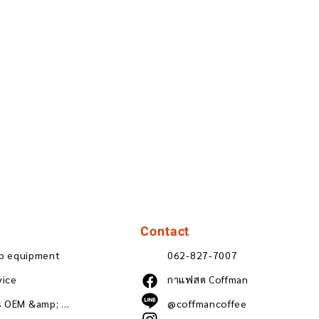
Contact
ip equipment
062-827-7007
vice
กาแฟสด Coffman
Wholesale coffee beans OEM &amp; ODM
@coffmancoffee