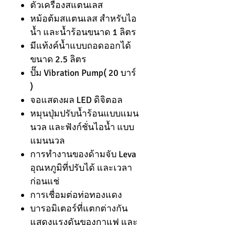
ตัวเครื่องสแตนเลส
หม้อต้มสแตนเลส สำหรับไอ
น้ำ และน้ำร้อนขนาด 1 ลิตร
มีแท้งค์น้ำแบบถอดออกได้
ขนาด 2.5 ลิตร
ปั๊ม Vibration Pump( 20 บาร์
)
จอแสดงผล LED ดิจิตอล
หมุนปุ่มปรับน้ำร้อนแบบแมน
นวล และฟังก์ชั่นไอน้ำ แบบ
แมนนวล
การทำงานของด้ามจับ Leva
อุณหภูมิที่ปรับได้ และเวลา
ก่อนแช่
การเชื่อมต่อท่อทองแดง
บารอมิเตอร์ที่แตกต่างกัน
แสดงแรงดันของกาแฟ และ