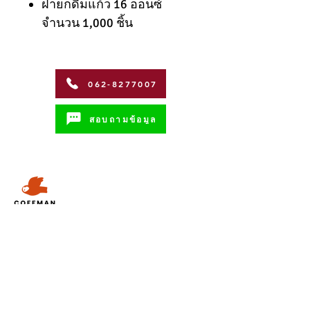
ฝายกดื่มแก้ว 16 ออนซ์
จำนวน 1,000 ชิ้น
062-8277007
สอบถามข้อมูล
Address
Coffman International Co.,Ltd.
15/96 Vibhavadi Rangsit Soi 56,
Vibhavadi-Rangsit Road
Talat Bang Khen Subdistrict, Lak Si