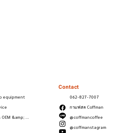
Contact
ip equipment
062-827-7007
vice
กาแฟสด Coffman
Wholesale coffee beans OEM &amp; ODM
@coffmancoffee
@coffmanstagram