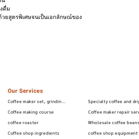
ีน
งดื่ม
วยสูตรพิเศษจนเป็นเอกลักษณ์ของ
Our Services
Coffee maker set, grinding, blending
Specialty coffee and dr
Coffee making course
Coffee maker repair ser
coffee roaster
Coffee shop ingredients
coffee shop equipment