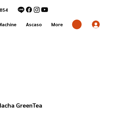
1854
Machine
Ascaso
More
Macha GreenTea
rice