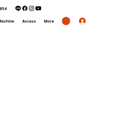
1854
Machine
Ascaso
More
ice