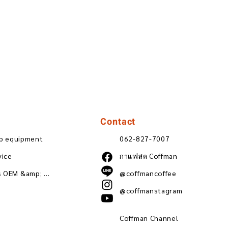
Contact
ip equipment
062-827-7007
vice
กาแฟสด Coffman
Wholesale coffee beans OEM &amp; ODM
@coffmancoffee
@coffmanstagram
Coffman Channel