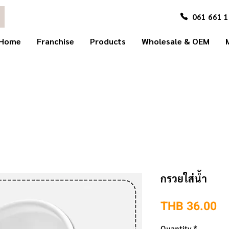
061 661 
Home
Franchise
Products
Wholesale & OEM
กรวยใส่น้ำ
Pr
THB 36.00
Quantity
*