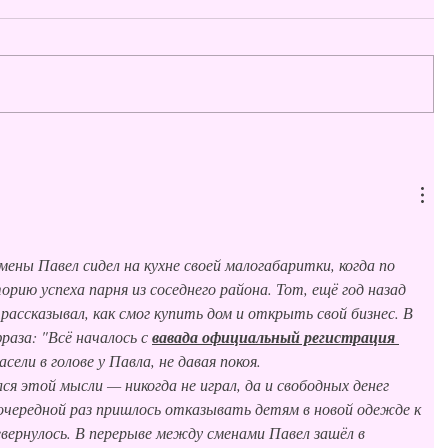
ены Павел сидел на кухне своей малогабаритки, когда по 
рию успеха парня из соседнего района. Тот, ещё год назад 
рассказывал, как смог купить дом и открыть свой бизнес. В 
раза: "Всё началось с 
вавада официальный регистрация 
асели в голове у Павла, не давая покоя.
ся этой мысли — никогда не играл, да и свободных денег 
 очередной раз пришлось отказывать детям в новой одежде к 
вернулось. В перерыве между сменами Павел зашёл в 