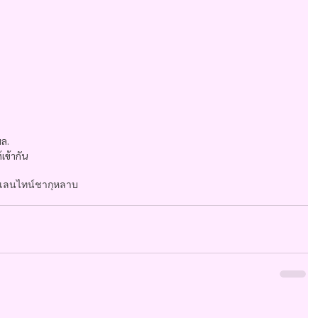
มล.
เข้ากัน
าเลนไทน์
ชากุหลาบ