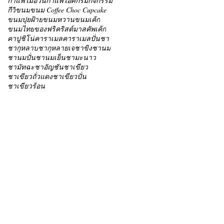
กาแฟไม่อ้วน
กาแฟไอศกรีม
กิจกรรม
กีวี่
ขนม
ขนม Coffee Choc Cupcake
ขนมปุยฝ้าย
ขนมหวาน
ขนมเค้ก
ขนมไทย
ของฟรี
คริสต์มาส
คัพเค้ก
คาปูชิโน่
คาราเมล
คาราเมลปั่น
ชา
ชากุหลาบ
ชากุหลายเจ
ชาขิง
ชานม
ชานมปั่น
ชานมเย็น
ชามะนาว
ชามัทฉะ
ชาอัญชัน
ชาเขียว
ชาเขียวถั่วแดง
ชาเขียวปั่น
ชาเขียวร้อน