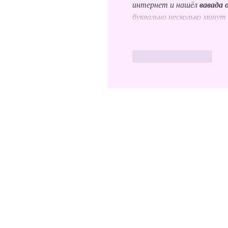
интернет и нашёл 
вавада 
буквально несколько минут
ถูกใจ
ตอบกลับ