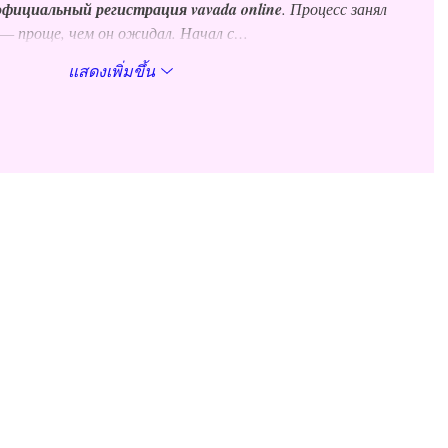
официальный регистрация vavada online
. Процесс занял 
 — проще, чем он ожидал. Начал с…
แสดงเพิ่มขึ้น