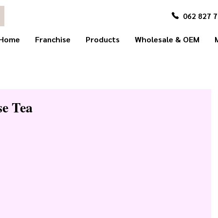
062 827 
Home
Franchise
Products
Wholesale & OEM
se Tea