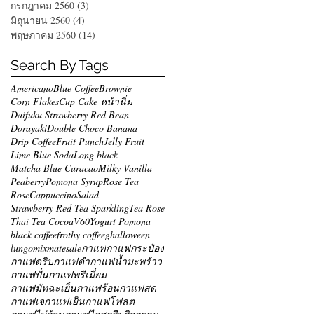
กรกฎาคม 2560
(3)
3 กระทู้
มิถุนายน 2560
(4)
4 กระทู้
พฤษภาคม 2560
(14)
14 กระทู้
Search By Tags
Americano
Blue Coffee
Brownie
Corn Flakes
Cup Cake หน้านิ่ม
Daifuku Strawberry Red Bean
Dorayaki
Double Choco Banana
Drip Coffee
Fruit Punch
Jelly Fruit
Lime Blue Soda
Long black
Matcha Blue Curacao
Milky Vanilla
Peaberry
Pomona Syrup
Rose Tea
RoseCappuccino
Salad
Strawberry Red Tea Sparkling
Tea Rose
Thai Tea Cocoa
V60
Yogurt Pomona
black coffee
frothy coffee
g
halloween
lungo
mixmate
sale
กาแฟ
กาแฟกระป๋อง
กาแฟดริป
กาแฟดำ
กาแฟน้ำมะพร้าว
กาแฟปั่น
กาแฟพรีเมี่ยม
กาแฟมัทฉะเย็น
กาแฟร้อน
กาแฟสด
กาแฟเจ
กาแฟเย็น
กาแฟโฟลต