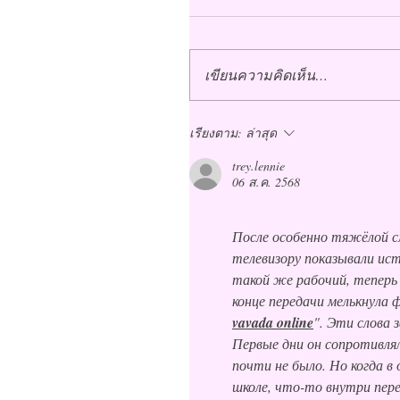
เขียนความคิดเห็น…
เรียงตาม:
ล่าสุด
trey.lennie
06 ส.ค. 2568
После особенно тяжёлой см
телевизору показывали исто
такой же рабочий, теперь 
конце передачи мелькнула ф
vavada online
". Эти слова з
Первые дни он сопротивлял
почти не было. Но когда в
школе, что-то внутри пере